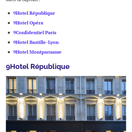
9Hotel République
9Hotel Opéra
9Confidentiel Paris
9Hotel Bastille-Lyon
9Hotel Montparnasse
9Hotel République