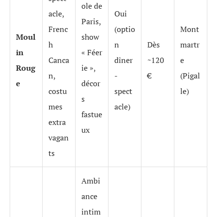
ole de
acle,
Oui
Paris,
Frenc
(optio
Mont
Moul
show
h
n
Dès
martr
in
« Féer
Canca
dîner
~120
e
Roug
ie »,
n,
-
€
(Pigal
e
décor
costu
spect
le)
s
mes
acle)
fastue
extra
ux
vagan
ts
Ambi
ance
intim