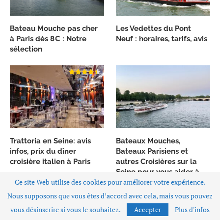
Bateau Mouche pas cher
Les Vedettes du Pont
à Paris dès 8€ : Notre
Neuf : horaires, tarifs, avis
sélection
Trattoria en Seine: avis
Bateaux Mouches,
infos, prix du dîner
Bateaux Parisiens et
croisière italien à Paris
autres Croisières sur la
Seine pour vous aider à
Ce site Web utilise des cookies pour améliorer votre expérience.
choisir
Nous supposons que vous êtes d’accord avec cela, mais vous pouvez
vous désinscrire si vous le souhaitez.
Accepter
Plus d'infos