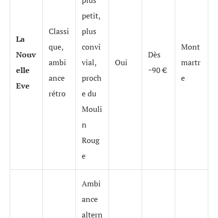
plus
petit,
Classi
plus
La
que,
convi
Mont
Nouv
Dès
ambi
vial,
Oui
martr
elle
~90 €
ance
proch
e
Eve
rétro
e du
Mouli
n
Roug
e
Ambi
ance
altern