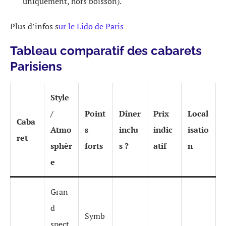
uniquement, hors boisson).
Plus d’infos s
ur le Lido de Paris
Tableau comparatif des cabarets
Parisiens
Style
/
Point
Dîner
Prix
Local
Caba
Atmo
s
inclu
indic
isatio
ret
sphèr
forts
s ?
atif
n
e
Gran
d
Symb
spect