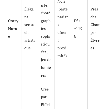
Non
iste,
Éléga
(parte
Près
choré
nt,
nariat
des
Crazy
graph
Dès
sensu
s
Cham
Hors
ies
~119
el,
dîner
ps-
e
sophi
€
artisti
à
Élysé
stiqu
que
proxi
es
ées,
mité)
jeu de
lumiè
res
Créé
par
Eiffel