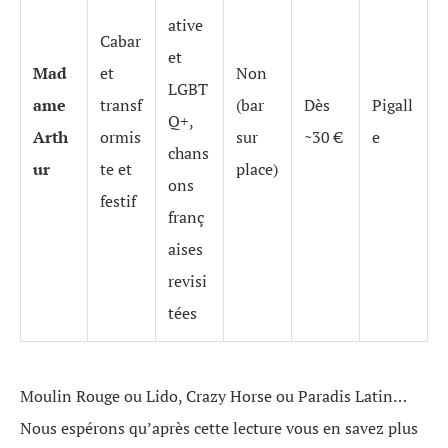
ative
Cabar
et
Mad
et
Non
LGBT
ame
transf
(bar
Dès
Pigall
Q+,
Arth
ormis
sur
~30 €
e
chans
ur
te et
place)
ons
festif
franç
aises
revisi
tées
Moulin Rouge ou Lido, Crazy Horse ou Paradis Latin…
Nous espérons qu’après cette lecture vous en savez plus