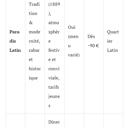
Tradi
(1889
tion
),
&
atmo
Oui
Para
mode
sphèr
Quart
(men
Dès
dis
rnité,
e
ier
u
~90 €
Latin
cabar
festiv
Latin
varié)
et
e et
histor
convi
ique
viale,
tarifs
jeune
s
Dîner