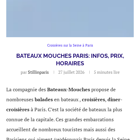
Croisières sur la Seine à Paris
BATEAUX MOUCHES PARIS: INFOS, PRIX,
HORAIRES
par
Stillinparis
27 juillet 2026
5 minutes lire
La compagnie des
Bateaux-Mouches
propose de
nombreuses
balades
en bateaux ,
croisières
,
dîner-
croisières
à Paris. C’est la société de bateaux la plus
connue de la capitale. Ces grandes embarcations
accueillent de nombreux touristes mais aussi des
Parisiens qui aiment (re)découvrir Paris depuis la Seine.