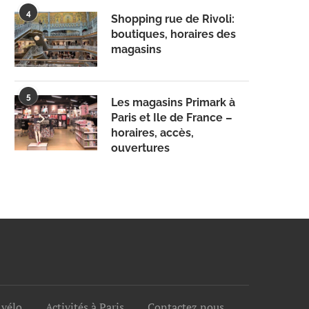
4
Shopping rue de Rivoli:
boutiques, horaires des
magasins
5
Les magasins Primark à
Paris et Ile de France –
horaires, accès,
ouvertures
 vélo
Activités à Paris
Contactez nous