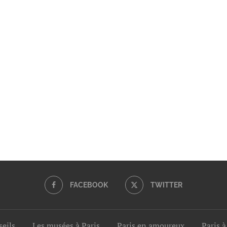
FACEBOOK
TWITTER
seils
Les musées à Paris
Paris en amoureux
Paris à