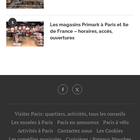
5
Les magasins Primark à Paris et Ile
de France – horaires, accès,
ouvertures
Visiter Paris: quartiers, activités, tous les conseils
Les musées à Paris
Paris en amoureux
Paris à vélo
Activités à Paris
Contactez nous
Les Cookies
Les comédies musicales
Croisières / Bateaux Mouches