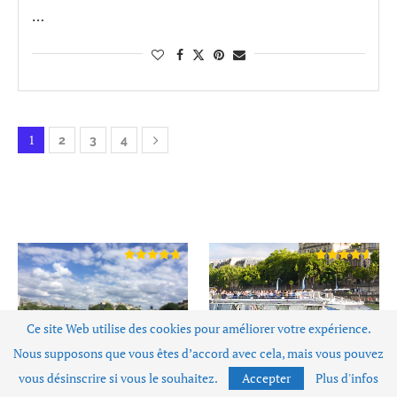
…
1
2
3
4
Ce site Web utilise des cookies pour améliorer votre expérience.
Nous supposons que vous êtes d’accord avec cela, mais vous pouvez
vous désinscrire si vous le souhaitez.
Accepter
Plus d'infos
Bateau Mouche pas cher
Les Vedettes du Pont